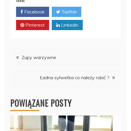
SHARE
Facebook
Twitter
Pinterest
Linkedin
Nawigacja
Zupy warzywne
wpisu
Ładna sylwetka co należy robić ?
POWIĄZANE POSTY